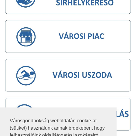
Városgondnokság weboldalán cookie-at
(sütiket) használunk annak érdekében, hogy
felhasználóink oldallátogatási szokásairól