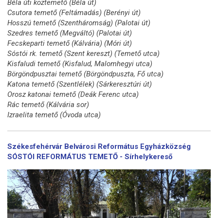
Béla úti köztemető (Béla út)
Csutora temető (Feltámadás) (Berényi út)
Hosszú temető (Szentháromság) (Palotai út)
Szedres temető (Megváltó) (Palotai út)
Fecskeparti temető (Kálvária) (Móri út)
Sóstói rk. temető (Szent kereszt) (Temető utca)
Kisfaludi temető (Kisfalud, Malomhegyi utca)
Börgöndpusztai temető (Börgöndpuszta, Fő utca)
Katona temető (Szentlélek) (Sárkeresztúri út)
Orosz katonai temető (Deák Ferenc utca)
Rác temető (Kálvária sor)
Izraelita temető (Óvoda utca)
Székesfehérvár Belvárosi Református Egyházközség
SÓSTÓI REFORMÁTUS TEMETŐ - Sírhelykereső