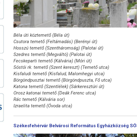
Béla úti köztemető (Béla út)
Csutora temető (Feltámadás) (Berényi út)
Hosszú temető (Szentháromság) (Palotai út)
Szedres temető (Megváltó) (Palotai út)
Fecskeparti temető (Kálvária) (Móri út)
Sóstói rk. temető (Szent kereszt) (Temető utca)
Kisfaludi temető (Kisfalud, Malomhegyi utca)
Börgöndpusztai temető (Börgöndpuszta, Fő utca)
Katona temető (Szentlélek) (Sárkeresztúri út)
Orosz katonai temető (Deák Ferenc utca)
Rác temető (Kálvária sor)
Izraelita temető (Óvoda utca)
Székesfehérvár Belvárosi Református Egyházközség 