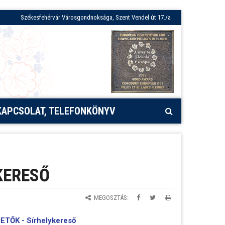
Székesfehérvár Városgondnoksága, Szent Vendel út 17./a
KAPCSOLAT, TELEFONKÖNYV
KERESŐ
MEGOSZTÁS:
ETŐK -
Sírhelykereső