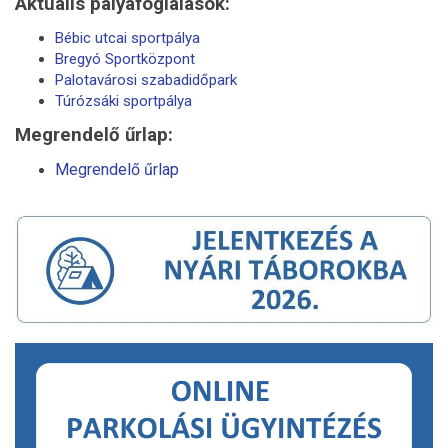
Aktuális pályafoglalások:
Bébic utcai sportpálya
Bregyó Sportközpont
Palotavárosi szabadidőpark
Túrózsáki sportpálya
Megrendelő űrlap:
Megrendelő űrlap