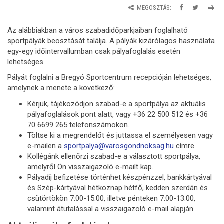
MEGOSZTÁS:
Az alábbiakban a város szabadidőparkjaiban foglalható
sportpályák beosztását találja. A pályák kizárólagos használata
egy-egy időintervallumban csak pályafoglalás esetén
lehetséges.
Pályát foglalni a Bregyó Sportcentrum recepcióján lehetséges,
amelynek a menete a következő:
Kérjük, tájékozódjon szabad-e a sportpálya az aktuális
pályafoglalások pont alatt, vagy +36 22 500 512 és +36
70 6699 265 telefonszámokon.
Töltse ki a megrendelőt és juttassa el személyesen vagy
e-mailen a
sportpalya@varosgondnoksag.hu
címre.
Kollégánk ellenőrzi szabad-e a választott sportpálya,
amelyről Ön visszaigazoló e-mailt kap.
Pályadíj befizetése történhet készpénzzel, bankkártyával
és Szép-kártyával hétköznap hétfő, kedden szerdán és
csütörtökön 7:00-15:00, illetve pénteken 7:00-13:00,
valamint átutalással a visszaigazoló e-mail alapján.