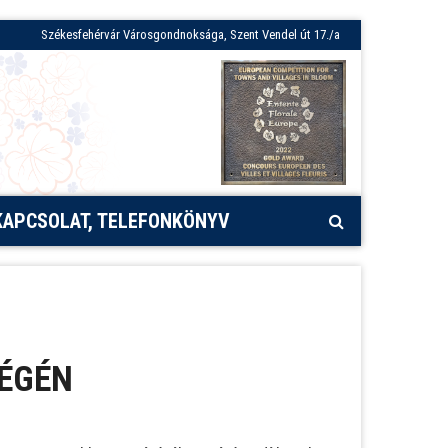
Székesfehérvár Városgondnoksága, Szent Vendel út 17./a
KAPCSOLAT, TELEFONKÖNYV
VÉGÉN