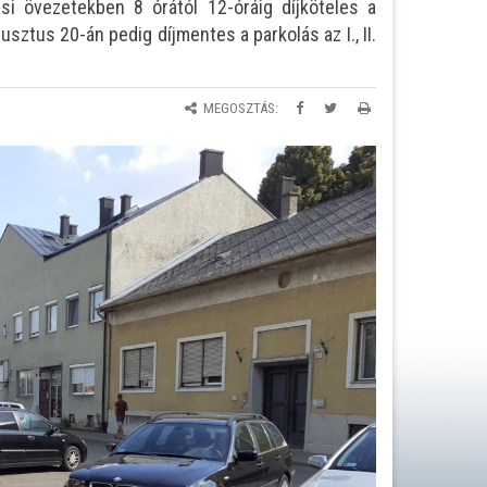
ási övezetekben 8 órától 12-óráig díjköteles a
ztus 20-án pedig díjmentes a parkolás az I., II.
MEGOSZTÁS: