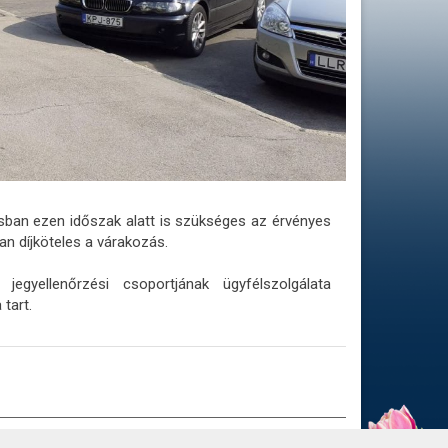
osban
ezen időszak alatt
is szükséges az érvényes
an díjköteles a várakozás.
egyellenőrzési csoportjának ügyfélszolgálata
tart.
Ű ADATOK
ADATVÉDELEM