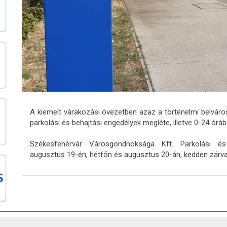
A kiemelt várakozási övezetben azaz a történelmi belvár
parkolási és behajtási engedélyek megléte, illetve 0-24 óráb
Székesfehérvár Városgondnoksága Kft. Parkolási és j
augusztus 19-én, hétfőn és augusztus 20-án, kedden zárva 
ATKOZAT
AKADÁLYMENTESÍTÉSI NYILATKOZAT
KÖZÉRDEK