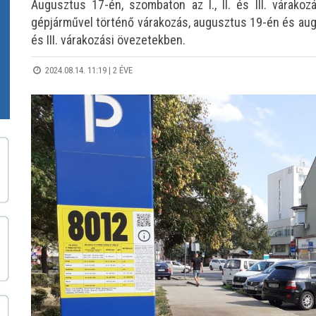
Augusztus 17-én, szombaton az I., II. és III. várakoz
gépjárművel történő várakozás, augusztus 19-én és augus
és III. várakozási övezetekben.
2024.08.14. 11:19 |
2 ÉVE