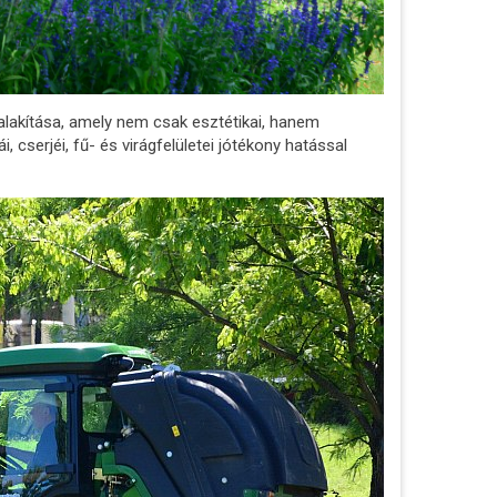
alakítása, amely nem csak esztétikai, hanem
 cserjéi, fű- és virágfelületei jótékony hatással