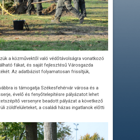
szük a közművektől való védőtávolságra vonatkozó
lálható fákat, és saját fejlesztésű Városgazda
tékét. Az adatbázist folyamatosan frissítjük,
ovábbra is támogatja Székesfehérvár városa és a
erje, évelő és fenyőtelepítésre pályázatot lehet
zetszépítő versenyre beadott pályázat a következő
üli zöldfelületeket, a családi házas ingatlanok előtti