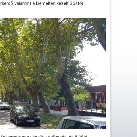
arkerdő valamint a kiemelten kezelt Sóstói
folyamatosan végzünk gallyazási és ifjítási