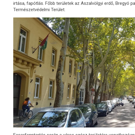
irtása, fapótlás. Főbb területek az Aszalvölgyi erdő, Bregyó p
Természetvédelmi Terület.
Fasorfenntartás során a város egész területére vonatkozóan 