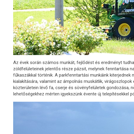
Az évek során számos munkát, fejlődést és eredményt tudh
zöldfelületeinek jelentős része pázsit, melynek fenntartása n
fűkaszákkal történik. A parkfenntartási munkáink kiterjednek m
kialakítására, valamint az ámpolnás muskátlik, virágoszlopo
közterületein lévő fa, cserje és sövényfelületek gondozása, 
lehetőségekhez mérten igyekszünk évente új telepítésekkel p