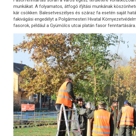
munkákat. A folyamatos, átfogó ifjítási munkának köszönhet
kár csökken. Balesetveszélyes és száraz fa esetén saját hat
fakivágási engedélyt a Polgármesteri Hivatal Környezetvédelmi 
fasorok, például a Gyümölcs utcai platán fasor fenntartására.