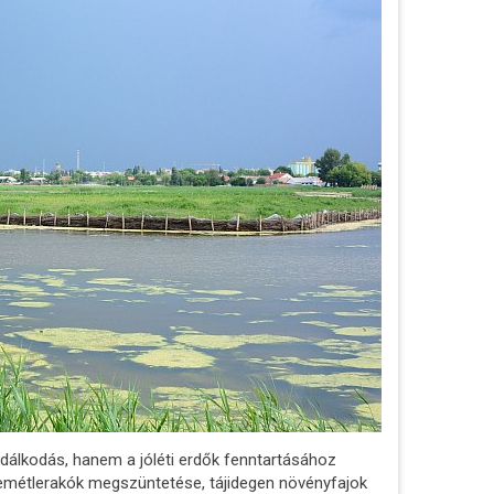
álkodás, hanem a jóléti erdők fenntartásához
 szemétlerakók megszüntetése, tájidegen növényfajok