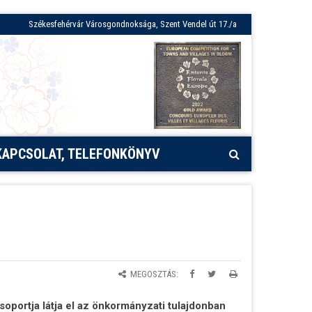
Székesfehérvár Városgondnoksága, Szent Vendel út 17./a
KAPCSOLAT, TELEFONKÖNYV
MEGOSZTÁS:
portja látja el az önkormányzati tulajdonban