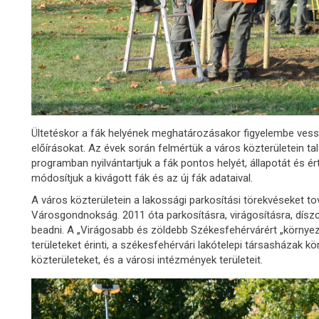
Ültetéskor a fák helyének meghatározásakor figyelembe ves
előírásokat. Az évek során felmértük a város közterületein ta
programban nyilvántartjuk a fák pontos helyét, állapotát és ér
módosítjuk a kivágott fák és az új fák adataival.
A város közterületein a lakossági parkosítási törekvéseket t
Városgondnokság. 2011 óta parkosításra, virágosításra, díszcs
beadni. A „Virágosabb és zöldebb Székesfehérvárért „környe
területeket érinti, a székesfehérvári lakótelepi társasházak kör
közterületeket, és a városi intézmények területeit.