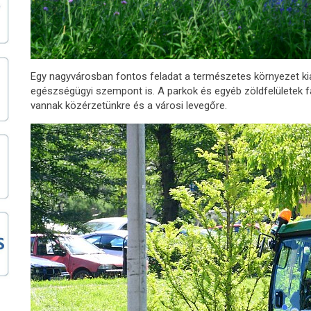
Egy nagyvárosban fontos feladat a természetes környezet ki
egészségügyi szempont is. A parkok és egyéb zöldfelületek fái,
vannak közérzetünkre és a városi levegőre.