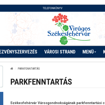
TELEFONKÖNYV
EZVÉNYSZERVEZÉS
VÁROSI STRAND
MENÜ
PARKFENNTARTÁS
PARKFENNTARTÁS
Székesfehérvár Városgondnokságának parkfenntartási cso