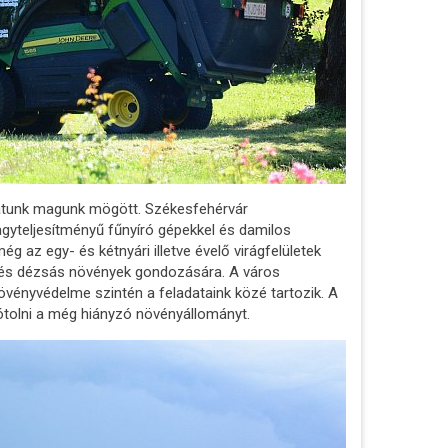
atunk magunk mögött. Székesfehérvár
agyteljesítményű fűnyíró gépekkel és damilos
ég az egy- és kétnyári illetve évelő virágfelületek
k és dézsás növények gondozására. A város
növényvédelme szintén a feladataink közé tartozik. A
ótolni a még hiányzó növényállományt.