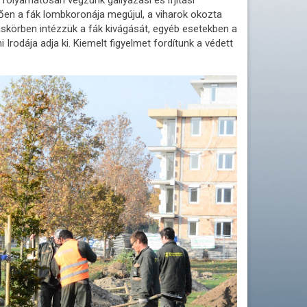
ően a fák lombkoronája megújul, a viharok okozta
áskörben intézzük a fák kivágását, egyéb esetekben a
Irodája adja ki. Kiemelt figyelmet fordítunk a védett