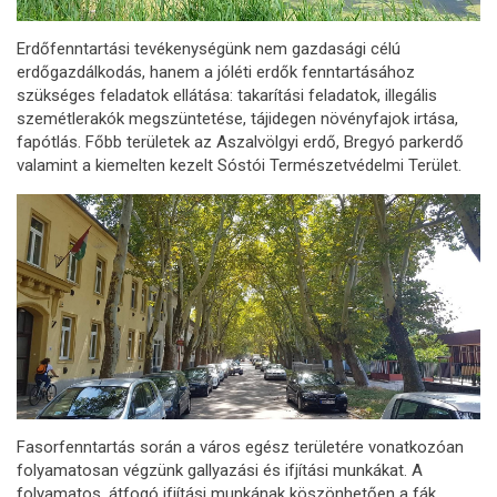
Erdőfenntartási tevékenységünk nem gazdasági célú
erdőgazdálkodás, hanem a jóléti erdők fenntartásához
szükséges feladatok ellátása: takarítási feladatok, illegális
szemétlerakók megszüntetése, tájidegen növényfajok irtása,
fapótlás. Főbb területek az Aszalvölgyi erdő, Bregyó parkerdő
valamint a kiemelten kezelt Sóstói Természetvédelmi Terület.
Fasorfenntartás során a város egész területére vonatkozóan
folyamatosan végzünk gallyazási és ifjítási munkákat. A
folyamatos, átfogó ifjítási munkának köszönhetően a fák