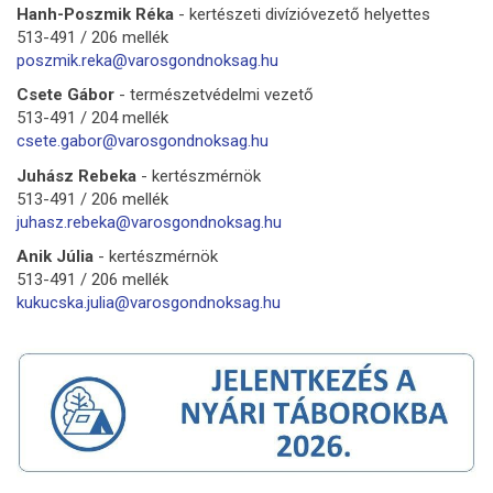
Hanh-Poszmik Réka
- kertészeti divízióvezető helyettes
513-491 / 206 mellék
poszmik.reka@varosgondnoksag.
hu
Csete Gábor
- természetvédelmi vezető
513-491 / 204 mellék
csete.gabor@varosgondnoksag.hu
Juhász Rebeka
- kertészmérnök
513-491 / 206 mellék
juhasz.rebeka@varosgondnoksag.hu
Anik Júlia
- kertészmérnök
513-491 / 206 mellék
kukucska.julia@
varosgondnoksag.hu