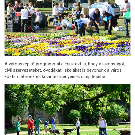
A városszépítő programmal elérjük azt is, hogy a lakosságot,
civil szervezeteket, óvodákat, iskolákat is bevonunk a város
közterületeinek és közintézményeinek szépítésébe.