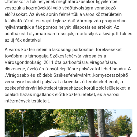
Ültetéskor a fák helyének meghatározásakor figyelembe
vesszük a közművektől való védőtávolságra vonatkozó
előírásokat. Az évek során felmértük a város közterületein
található fákat, és saját fejlesztésű Városgazda programban
nyilvántartjuk a fák pontos helyét, állapotát és értékét. Az
adatbázist folyamatosan frissítjük, módosítjuk a kivágott fák és
az új fák adataival.
A város közterületein a lakossági parkosítási törekvéseket
továbbra is támogatja Székesfehérvár városa és a
Városgondnokság. 2011 óta parkosításra, virágosításra,
díszcserje, évelő és fenyőtelepítésre pályázatot lehet beadni. A
„Virágosabb és zöldebb Székesfehérvárért „környezetszépítő
versenyre beadott pályázat a következő területeket érinti, a
székesfehérvári lakótelepi társasházak körüli zöldfelületeket, a
családi házas ingatlanok előtti közterületeket, és a városi
intézmények területeit.