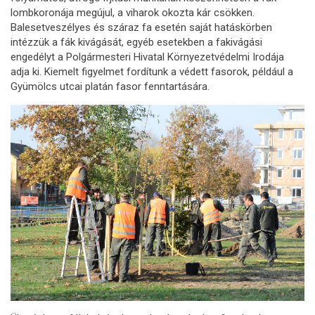
lombkoronája megújul, a viharok okozta kár csökken.
Balesetveszélyes és száraz fa esetén saját hatáskörben
intézzük a fák kivágását, egyéb esetekben a fakivágási
engedélyt a Polgármesteri Hivatal Környezetvédelmi Irodája
adja ki. Kiemelt figyelmet fordítunk a védett fasorok, például a
Gyümölcs utcai platán fasor fenntartására.