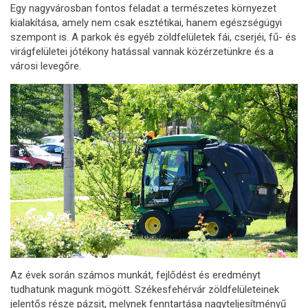
Egy nagyvárosban fontos feladat a természetes környezet
kialakítása, amely nem csak esztétikai, hanem egészségügyi
szempont is. A parkok és egyéb zöldfelületek fái, cserjéi, fű- és
virágfelületei jótékony hatással vannak közérzetünkre és a
városi levegőre.
Az évek során számos munkát, fejlődést és eredményt
tudhatunk magunk mögött. Székesfehérvár zöldfelületeinek
jelentős része pázsit, melynek fenntartása nagyteljesítményű