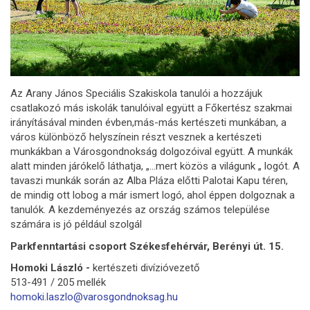
Az Arany János Speciális Szakiskola tanulói a hozzájuk
csatlakozó más iskolák tanulóival együtt a Főkertész szakmai
irányításával minden évben,más-más kertészeti munkában, a
város különböző helyszínein részt vesznek a kertészeti
munkákban a Városgondnokság dolgozóival együtt. A munkák
alatt minden járókelő láthatja, „…mert közös a világunk „ logót. A
tavaszi munkák során az Alba Pláza előtti Palotai Kapu téren,
de mindig ott lobog a már ismert logó, ahol éppen dolgoznak a
tanulók. A kezdeményezés az ország számos települése
számára is jó például szolgál
Parkfenntartási csoport Székesfehérvár, Berényi út. 15.
Homoki László -
kertészeti divízióvezető
513-491 / 205 mellék
homoki.laszlo@varosgondnoksag.hu