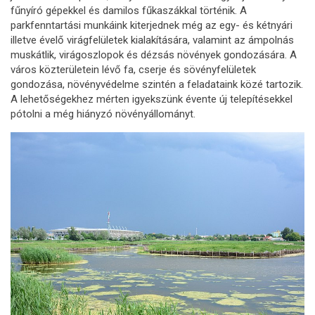
fűnyíró gépekkel és damilos fűkaszákkal történik. A
parkfenntartási munkáink kiterjednek még az egy- és kétnyári
illetve évelő virágfelületek kialakítására, valamint az ámpolnás
muskátlik, virágoszlopok és dézsás növények gondozására. A
város közterületein lévő fa, cserje és sövényfelületek
gondozása, növényvédelme szintén a feladataink közé tartozik.
A lehetőségekhez mérten igyekszünk évente új telepítésekkel
pótolni a még hiányzó növényállományt.