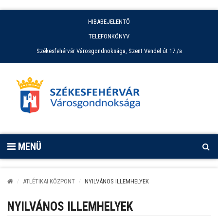
HIBABEJELENTŐ
TELEFONKÖNYV
Székesfehérvár Városgondnoksága, Szent Vendel út 17./a
MENÜ
ATLÉTIKAI KÖZPONT
NYILVÁNOS ILLEMHELYEK
NYILVÁNOS ILLEMHELYEK