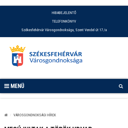
HIBABEJELENTŐ
TELEFONKÖNYV
Székesfehérvár Városgondnoksága, Szent Vendel út 17./a
MENÜ
VÁROSGONDNOKSÁGI HÍREK