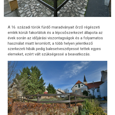
A 16. századi török fürdő maradványait őrző régészeti
emlék körüli fakorlátok és a lépcsőszerkezet állapota az
évek során az időjárási viszontagságok és a folyamatos
használat miatt leromlott, a több helyen jelentkező
szerkezeti hibák pedig balesetveszélyessé tettek egyes
elemeket, ezért vált szükségessé a beavatkozás.