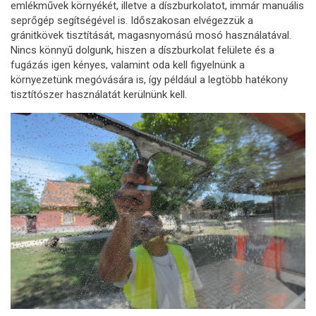
emlékművek környékét, illetve a díszburkolatot, immár manuális
seprőgép segítségével is. Időszakosan elvégezzük a
gránitkövek tisztítását, magasnyomású mosó használatával.
Nincs könnyű dolgunk, hiszen a díszburkolat felülete és a
fugázás igen kényes, valamint oda kell figyelnünk a
környezetünk megóvására is, így például a legtöbb hatékony
tisztítószer használatát kerülnünk kell.