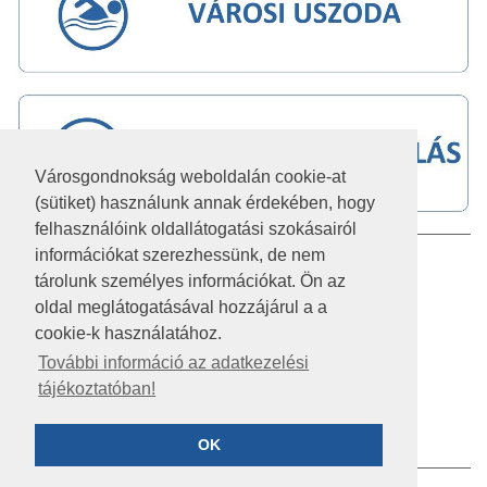
Városgondnokság weboldalán cookie-at
(sütiket) használunk annak érdekében, hogy
felhasználóink oldallátogatási szokásairól
információkat szerezhessünk, de nem
IMPRESSZUM
tárolunk személyes információkat. Ön az
JOGI NYILATKOZAT
oldal meglátogatásával hozzájárul a a
cookie-k használatához.
AKADÁLYMENTESÍTÉSI NYILATKOZAT
További információ az adatkezelési
tájékoztatóban!
KÖZÉRDEKŰ ADATOK
ADATVÉDELEM
OK
©2026 SZÉKESFEHÉRVÁR VÁROSGONDNOKSÁG