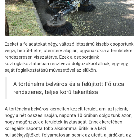
Ezeket a feladatokat négy, változó létszámú kisebb csoportunk
végzi, hétről-hétre, ütemterv alapján, ugyanazokra a területekre
rendszeresen visszatérve. Ezek a csoportjaink
közfoglalkoztatásban résztvevő dolgozókból állnak, egy-egy,
saját foglalkoztatású művezetővel az élükön.
A történelmi belváros és a felújított Fő utca
rendszeres, teljes körű takarítása
A történelmi belváros kiemelten kezelt terület, ami azt jelenti,
hogy a hét összes napján, naponta 10 órában dolgozunk azon,
hogy megőrizzük e területek tisztaságát. Ennek keretében
kollégáink naponta több alkalommal ürítik le a kézi
hulladékgyűjtőket, folyamatosan seprik az utcát, a járdákat, az