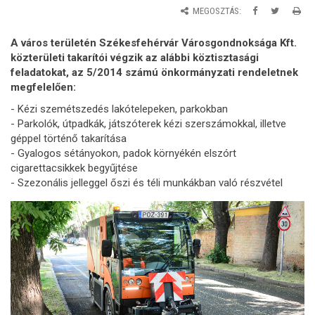
MEGOSZTÁS:
A város területén Székesfehérvár Városgondnoksága Kft.
közterületi takarítói végzik az alábbi köztisztasági
feladatokat, az 5/2014 számú önkormányzati rendeletnek
megfelelően:
- Kézi szemétszedés lakótelepeken, parkokban
- Parkolók, útpadkák, játszóterek kézi szerszámokkal, illetve
géppel történő takarítása
- Gyalogos sétányokon, padok környékén elszórt
cigarettacsikkek begyűjtése
- Szezonális jelleggel őszi és téli munkákban való részvétel