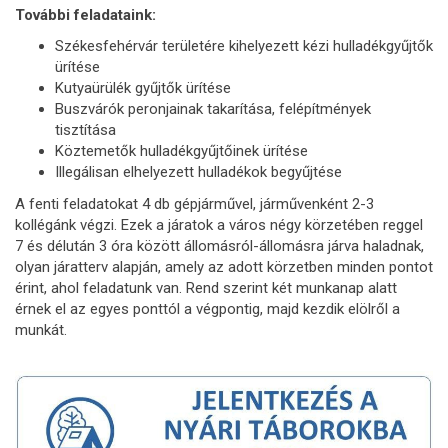
További feladataink:
Székesfehérvár területére kihelyezett kézi hulladékgyűjtők
ürítése
Kutyaürülék gyűjtők ürítése
Buszvárók peronjainak takarítása, felépítmények
tisztítása
Köztemetők hulladékgyűjtőinek ürítése
Illegálisan elhelyezett hulladékok begyűjtése
A fenti feladatokat 4 db gépjárművel, járművenként 2-3
kollégánk végzi. Ezek a járatok a város négy körzetében reggel
7 és délután 3 óra között állomásról-állomásra járva haladnak,
olyan járatterv alapján, amely az adott körzetben minden pontot
érint, ahol feladatunk van. Rend szerint két munkanap alatt
érnek el az egyes ponttól a végpontig, majd kezdik elölről a
munkát.