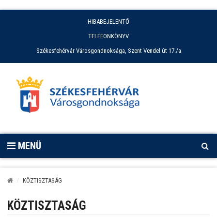
HIBABEJELENTŐ
TELEFONKÖNYV
Székesfehérvár Városgondnoksága, Szent Vendel út 17./a
MENÜ
KÖZTISZTASÁG
KÖZTISZTASÁG