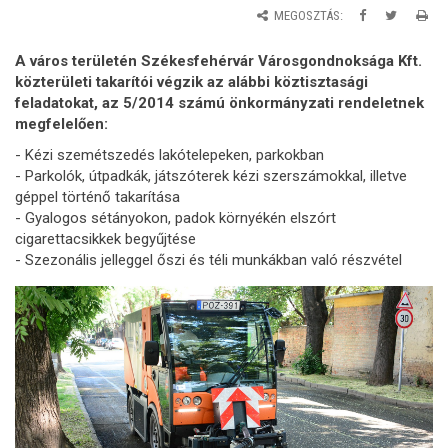
MEGOSZTÁS:
A város területén Székesfehérvár Városgondnoksága Kft.
közterületi takarítói végzik az alábbi köztisztasági
feladatokat, az 5/2014 számú önkormányzati rendeletnek
megfelelően:
- Kézi szemétszedés lakótelepeken, parkokban
- Parkolók, útpadkák, játszóterek kézi szerszámokkal, illetve
géppel történő takarítása
- Gyalogos sétányokon, padok környékén elszórt
cigarettacsikkek begyűjtése
- Szezonális jelleggel őszi és téli munkákban való részvétel