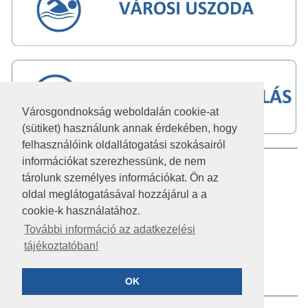
Városgondnokság weboldalán cookie-at
(sütiket) használunk annak érdekében, hogy
felhasználóink oldallátogatási szokásairól
információkat szerezhessünk, de nem
IMPRESSZUM
tárolunk személyes információkat. Ön az
JOGI NYILATKOZAT
oldal meglátogatásával hozzájárul a a
cookie-k használatához.
AKADÁLYMENTESÍTÉSI NYILATKOZAT
További információ az adatkezelési
tájékoztatóban!
KÖZÉRDEKŰ ADATOK
ADATVÉDELEM
OK
©2026 SZÉKESFEHÉRVÁR VÁROSGONDNOKSÁG