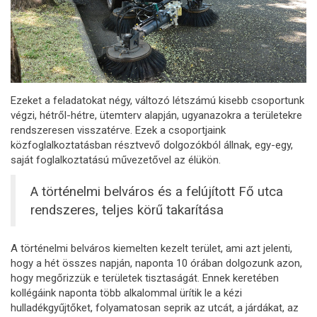
Ezeket a feladatokat négy, változó létszámú kisebb csoportunk
végzi, hétről-hétre, ütemterv alapján, ugyanazokra a területekre
rendszeresen visszatérve. Ezek a csoportjaink
közfoglalkoztatásban résztvevő dolgozókból állnak, egy-egy,
saját foglalkoztatású művezetővel az élükön.
A történelmi belváros és a felújított Fő utca
rendszeres, teljes körű takarítása
A történelmi belváros kiemelten kezelt terület, ami azt jelenti,
hogy a hét összes napján, naponta 10 órában dolgozunk azon,
hogy megőrizzük e területek tisztaságát. Ennek keretében
kollégáink naponta több alkalommal ürítik le a kézi
hulladékgyűjtőket, folyamatosan seprik az utcát, a járdákat, az