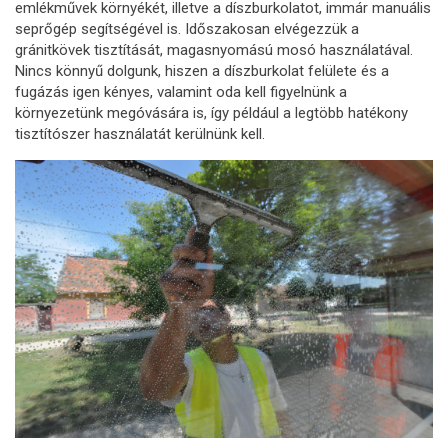
emlékművek környékét, illetve a díszburkolatot, immár manuális
seprőgép segítségével is. Időszakosan elvégezzük a
gránitkövek tisztítását, magasnyomású mosó használatával.
Nincs könnyű dolgunk, hiszen a díszburkolat felülete és a
fugázás igen kényes, valamint oda kell figyelnünk a
környezetünk megóvására is, így például a legtöbb hatékony
tisztítószer használatát kerülnünk kell.