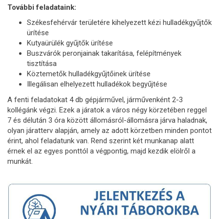
További feladataink:
Székesfehérvár területére kihelyezett kézi hulladékgyűjtők
ürítése
Kutyaürülék gyűjtők ürítése
Buszvárók peronjainak takarítása, felépítmények
tisztítása
Köztemetők hulladékgyűjtőinek ürítése
Illegálisan elhelyezett hulladékok begyűjtése
A fenti feladatokat 4 db gépjárművel, járművenként 2-3
kollégánk végzi. Ezek a járatok a város négy körzetében reggel
7 és délután 3 óra között állomásról-állomásra járva haladnak,
olyan járatterv alapján, amely az adott körzetben minden pontot
érint, ahol feladatunk van. Rend szerint két munkanap alatt
érnek el az egyes ponttól a végpontig, majd kezdik elölről a
munkát.