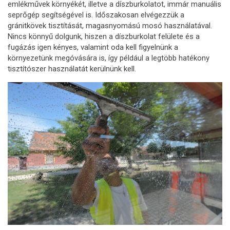
emlékművek környékét, illetve a díszburkolatot, immár manuális
seprőgép segítségével is. Időszakosan elvégezzük a
gránitkövek tisztítását, magasnyomású mosó használatával.
Nincs könnyű dolgunk, hiszen a díszburkolat felülete és a
fugázás igen kényes, valamint oda kell figyelnünk a
környezetünk megóvására is, így például a legtöbb hatékony
tisztítószer használatát kerülnünk kell.