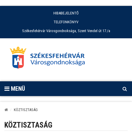
HIBABEJELENTŐ
TELEFONKÖNYV
Székesfehérvár Városgondnoksága, Szent Vendel út 17./a
MENÜ
KÖZTISZTASÁG
KÖZTISZTASÁG