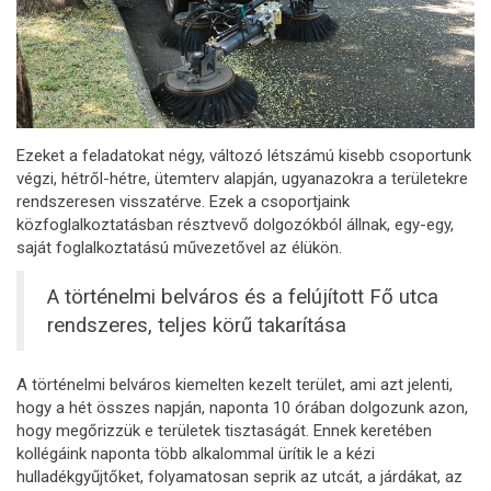
Ezeket a feladatokat négy, változó létszámú kisebb csoportunk
végzi, hétről-hétre, ütemterv alapján, ugyanazokra a területekre
rendszeresen visszatérve. Ezek a csoportjaink
közfoglalkoztatásban résztvevő dolgozókból állnak, egy-egy,
saját foglalkoztatású művezetővel az élükön.
A történelmi belváros és a felújított Fő utca
rendszeres, teljes körű takarítása
A történelmi belváros kiemelten kezelt terület, ami azt jelenti,
hogy a hét összes napján, naponta 10 órában dolgozunk azon,
hogy megőrizzük e területek tisztaságát. Ennek keretében
kollégáink naponta több alkalommal ürítik le a kézi
hulladékgyűjtőket, folyamatosan seprik az utcát, a járdákat, az