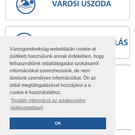
Városgondnokság weboldalán cookie-at
(sütiket) használunk annak érdekében, hogy
felhasználóink oldallátogatási szokásairól
információkat szerezhessünk, de nem
IMPRESSZUM
tárolunk személyes információkat. Ön az
JOGI NYILATKOZAT
oldal meglátogatásával hozzájárul a a
cookie-k használatához.
AKADÁLYMENTESÍTÉSI NYILATKOZAT
További információ az adatkezelési
tájékoztatóban!
KÖZÉRDEKŰ ADATOK
ADATVÉDELEM
OK
©2026 SZÉKESFEHÉRVÁR VÁROSGONDNOKSÁG