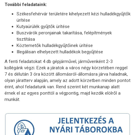
További feladataink:
Székesfehérvár területére kihelyezett kézi hulladékgyűjtők
ürítése
Kutyaürülék gyűjtők ürítése
Buszvárók peronjainak takarítása, felépítmények
tisztítása
Köztemetők hulladékgyűjtőinek ürítése
Illegálisan elhelyezett hulladékok begyűjtése
A fenti feladatokat 4 db gépjárművel, járművenként 2-3
kollégánk végzi. Ezek a járatok a város négy körzetében reggel
7 és délután 3 óra között állomásról-állomásra járva haladnak,
olyan járatterv alapján, amely az adott körzetben minden pontot
érint, ahol feladatunk van. Rend szerint két munkanap alatt
érnek el az egyes ponttól a végpontig, majd kezdik elölről a
munkát.