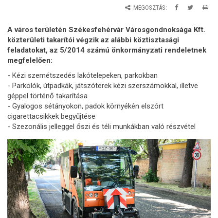
MEGOSZTÁS:
A város területén Székesfehérvár Városgondnoksága Kft.
közterületi takarítói végzik az alábbi köztisztasági
feladatokat, az 5/2014 számú önkormányzati rendeletnek
megfelelően:
- Kézi szemétszedés lakótelepeken, parkokban
- Parkolók, útpadkák, játszóterek kézi szerszámokkal, illetve
géppel történő takarítása
- Gyalogos sétányokon, padok környékén elszórt
cigarettacsikkek begyűjtése
- Szezonális jelleggel őszi és téli munkákban való részvétel