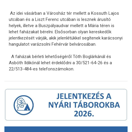
Az idei vásárban a Városház tér mellett a Kossuth Lajos
utcában és a Liszt Ferenc utcában is lesznek árusító
helyek, illetve a Buszpályaudvar mellett a Mária téren is
lehet faházakat bérelni. Elsősorban olyan kereskedők
jelentkezését várják, akik jelenlétükkel segítenek karácsonyi
hangulatot varázsolni Fehérvár belvárosában.
A faházak bérleti lehetőségéről Tóth Boglárkánál és
Asbóth Ildikónál lehet érdeklődni a 30/521-64-26 és a
22/513-484-es telefonszámokon.