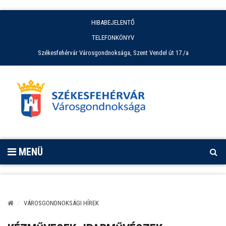
HIBABEJELENTŐ
TELEFONKÖNYV
Székesfehérvár Városgondnoksága, Szent Vendel út 17./a
MENÜ
VÁROSGONDNOKSÁGI HÍREK