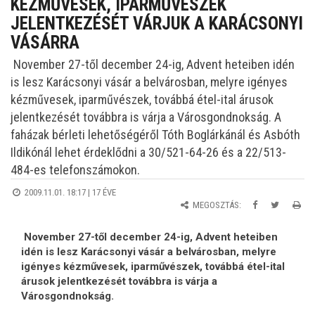
KÉZMŰVESEK, IPARMŰVÉSZEK
JELENTKEZÉSÉT VÁRJUK A KARÁCSONYI
VÁSÁRRA
November 27-től december 24-ig, Advent heteiben idén
is lesz Karácsonyi vásár a belvárosban, melyre igényes
kézművesek, iparművészek, továbbá étel-ital árusok
jelentkezését továbbra is várja a Városgondnokság. A
faházak bérleti lehetőségéről Tóth Boglárkánál és Asbóth
Ildikónál lehet érdeklődni a 30/521-64-26 és a 22/513-
484-es telefonszámokon.
2009.11.01. 18:17 |
17 ÉVE
MEGOSZTÁS:
November 27-től december 24-ig, Advent heteiben
idén is lesz Karácsonyi vásár a belvárosban, melyre
igényes kézművesek, iparművészek, továbbá étel-ital
árusok jelentkezését továbbra is várja a
Városgondnokság.