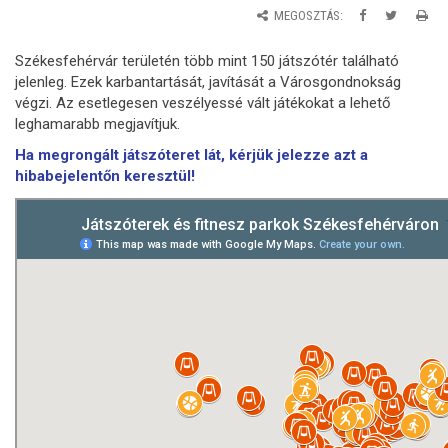
MEGOSZTÁS:
Székesfehérvár területén több mint 150 játszótér található
jelenleg. Ezek karbantartását, javítását a Városgondnokság
végzi. Az esetlegesen veszélyessé vált játékokat a lehető
leghamarabb megjavítjuk.
Ha megrongált játszóteret lát, kérjük jelezze azt a
hibabejelentőn keresztül!