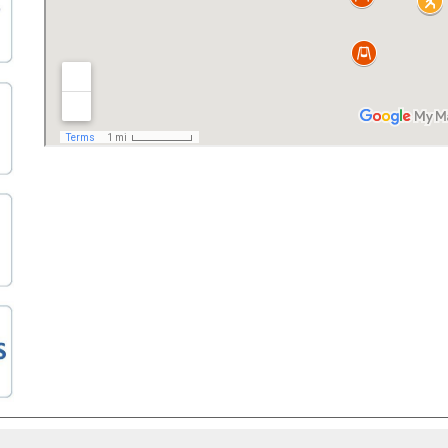
ATKOZAT
AKADÁLYMENTESÍTÉSI NYILATKOZAT
KÖZÉRDEK