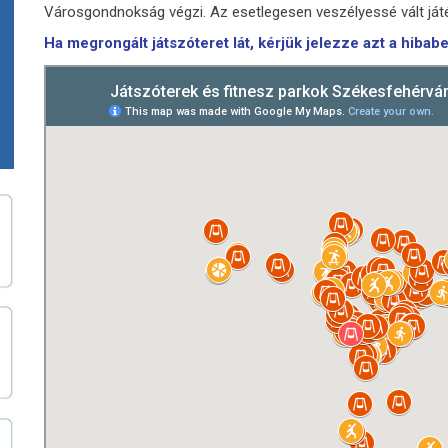
Városgondnokság végzi. Az esetlegesen veszélyessé vált játé
Ha megrongált játszóteret lát, kérjük jelezze azt a hibab