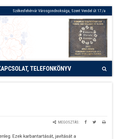
Székesfehérvár Városgondnoksága, Szent Vendel út 17./a
KAPCSOLAT, TELEFONKÖNYV
MEGOSZTÁS:
enleg. Ezek karbantartását, javítását a