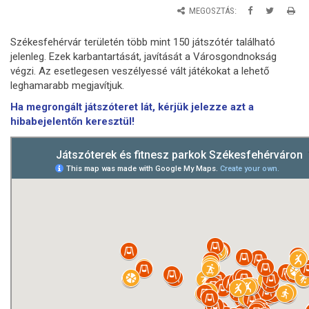
MEGOSZTÁS:
Székesfehérvár területén több mint 150 játszótér található
jelenleg. Ezek karbantartását, javítását a Városgondnokság
végzi. Az esetlegesen veszélyessé vált játékokat a lehető
leghamarabb megjavítjuk.
Ha megrongált játszóteret lát, kérjük jelezze azt a
hibabejelentőn keresztül!