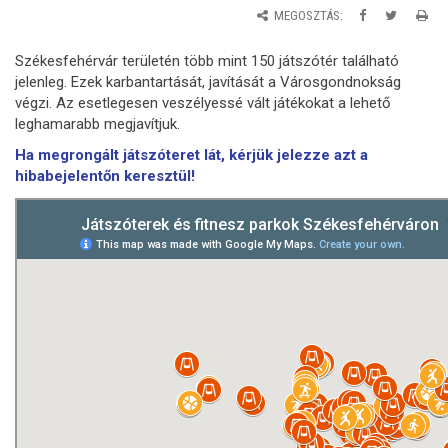
MEGOSZTÁS:
Székesfehérvár területén több mint 150 játszótér található
jelenleg. Ezek karbantartását, javítását a Városgondnokság
végzi. Az esetlegesen veszélyessé vált játékokat a lehető
leghamarabb megjavítjuk.
Ha megrongált játszóteret lát, kérjük jelezze azt a
hibabejelentőn keresztül!