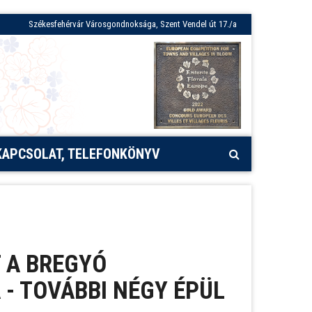
Székesfehérvár Városgondnoksága, Szent Vendel út 17./a
KAPCSOLAT, TELEFONKÖNYV
 A BREGYÓ
 - TOVÁBBI NÉGY ÉPÜL