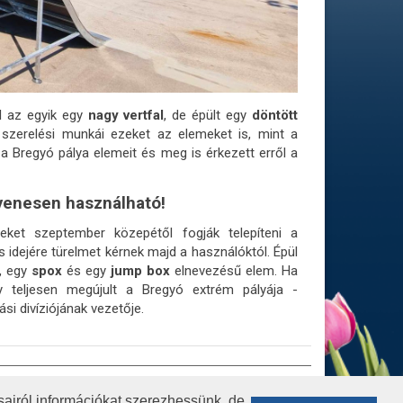
l az egyik egy
nagy vertfal
, de épült egy
döntött
szerelési munkái ezeket az elemeket is, mint a
 a Bregyó pálya elemeit és meg is érkezett erről a
yenesen használható!
eket szeptember közepétől fogják telepíteni a
 idejére türelmet kérnek majd a használóktól. Épül
, egy
spox
és egy
jump box
elnevezésű elem. Ha
y teljesen megújult a Bregyó extrém pályája -
i divíziójának vezetője.
Ű ADATOK
ADATVÉDELEM
airól információkat szerezhessünk, de