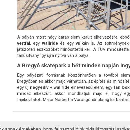
A pályán most négy darab elem került elhelyezésre, ebbő
vertfal
, egy
wallride
és egy
vulkán
is. Az építménynek 
játszótéri eszközöket minősíttetni kell. A TÜV minősítette
tanúsítvány, így újra nyitva van a pálya.
A Bregyó skatepark a hét minden napján ing
Egy pályázati forrásnak köszönhetően a további elem
Bregyóban és akkor majd várhatóan, az építés és minősítés
egy új
negyedív + wallride
elnevezésű elem, egy
fan box
mindez elkészült, akkor mondhatjuk majd el, hogy eg
tájékoztatott Major Norbert a Városgondnokság karbantartás
ATKOZAT
AKADÁLYMENTESÍTÉSI NYILATKOZAT
KÖZÉRDEK
k annak érdekében, hogy felhasználóink oldallátogatási szokás