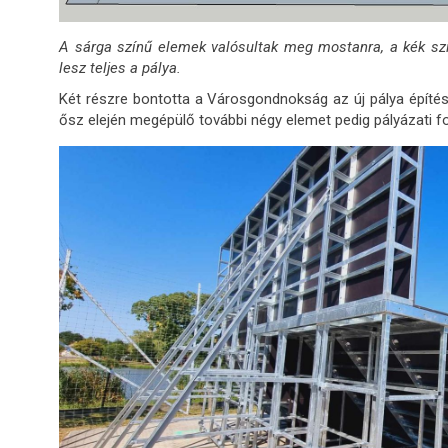
A sárga színű elemek valósultak meg mostanra, a kék s
lesz teljes a pálya.
Két részre bontotta a Városgondnokság az új pálya építésé
ősz elején megépülő további négy elemet pedig pályázati for