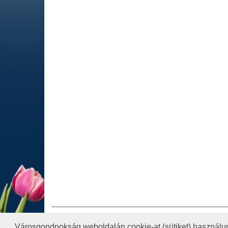
IMPRESSZUM
JOGI NYIL
Városgondnokság weboldalán cookie-at (sütiket) használun