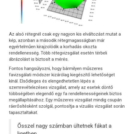
Az alsó rétegnél csak egy nagyon kis elváltozást mutat a
kép, azonban a második rétegmagasságban már
egyértelműen kirajzolódik a korhadás okozta
rendellenesség. Több rétegvizsgálat esetén térbeli
ábrázolást is biztosít a mérés.
Fontos hangsúlyozni, hogy bármilyen műszeres
favizsgálati módszer kizárólag kiegészítő lehetőséget
kínál. Elsődleges és elengedhetetlen lépés a
szemrevételezéses vizsgálat, amely az esetek döntő
többségében elegendő egy fa rendellenességeinek biztos
megállapításához. Egy műszeres vizsgálat mindig csupán
ráerősítésként szolgál, pontosítja a vizuális vizsgálat során
tapasztaltakat.
Ősszel nagy számban ültetnek fákat a
ligetben