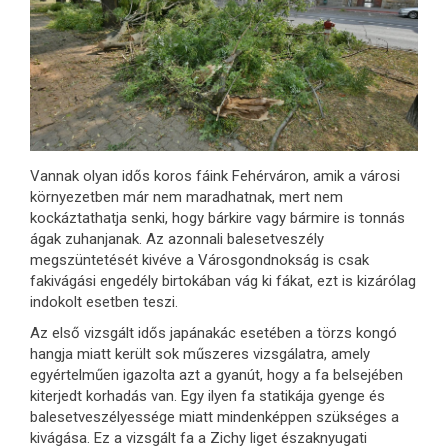
Vannak olyan idős koros fáink Fehérváron, amik a városi
környezetben már nem maradhatnak, mert nem
kockáztathatja senki, hogy bárkire vagy bármire is tonnás
ágak zuhanjanak. Az azonnali balesetveszély
megszüntetését kivéve a Városgondnokság is csak
fakivágási engedély birtokában vág ki fákat, ezt is kizárólag
indokolt esetben teszi.
Az első vizsgált idős japánakác esetében a törzs kongó
hangja miatt került sok műszeres vizsgálatra, amely
egyértelműen igazolta azt a gyanút, hogy a fa belsejében
kiterjedt korhadás van. Egy ilyen fa statikája gyenge és
balesetveszélyessége miatt mindenképpen szükséges a
kivágása. Ez a vizsgált fa a Zichy liget északnyugati