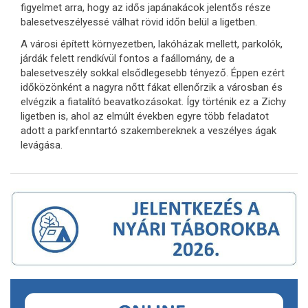
figyelmet arra, hogy az idős japánakácok jelentős része
balesetveszélyessé válhat rövid időn belül a ligetben.
A városi épített környezetben, lakóházak mellett, parkolók,
járdák felett rendkívül fontos a faállomány, de a
balesetveszély sokkal elsődlegesebb tényező. Éppen ezért
időközönként a nagyra nőtt fákat ellenőrzik a városban és
elvégzik a fiatalító beavatkozásokat. Így történik ez a Zichy
ligetben is, ahol az elmúlt években egyre több feladatot
adott a parkfenntartó szakembereknek a veszélyes ágak
levágása.