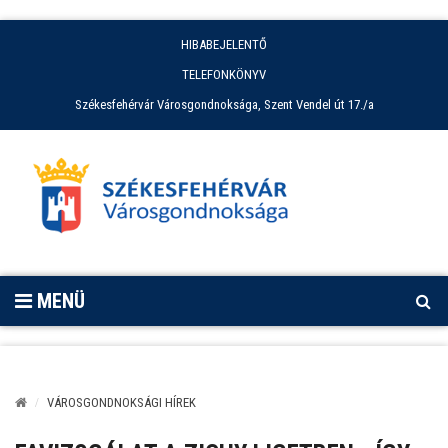
HIBABEJELENTŐ
TELEFONKÖNYV
Székesfehérvár Városgondnoksága, Szent Vendel út 17./a
MENÜ
VÁROSGONDNOKSÁGI HÍREK