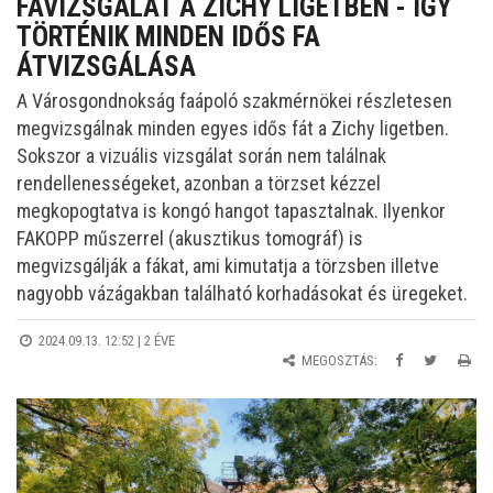
FAVIZSGÁLAT A ZICHY LIGETBEN - ÍGY
TÖRTÉNIK MINDEN IDŐS FA
ÁTVIZSGÁLÁSA
A Városgondnokság faápoló szakmérnökei részletesen
megvizsgálnak minden egyes idős fát a Zichy ligetben.
Sokszor a vizuális vizsgálat során nem találnak
rendellenességeket, azonban a törzset kézzel
megkopogtatva is kongó hangot tapasztalnak. Ilyenkor
FAKOPP műszerrel (akusztikus tomográf) is
megvizsgálják a fákat, ami kimutatja a törzsben illetve
nagyobb vázágakban található korhadásokat és üregeket.
2024.09.13. 12:52 |
2 ÉVE
MEGOSZTÁS: