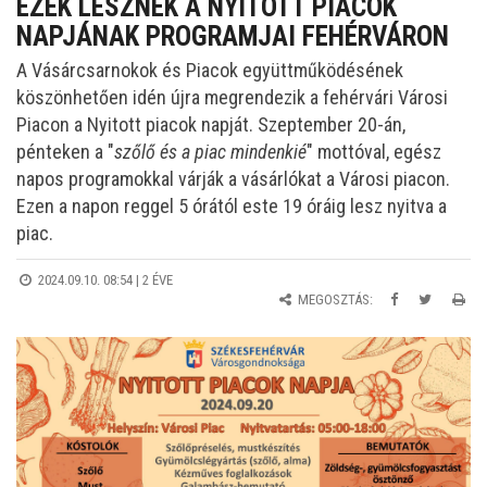
EZEK LESZNEK A NYITOTT PIACOK
NAPJÁNAK PROGRAMJAI FEHÉRVÁRON
A Vásárcsarnokok és Piacok együttműködésének
köszönhetően idén újra megrendezik a fehérvári Városi
Piacon a Nyitott piacok napját. Szeptember 20-án,
pénteken a "
szőlő és a piac mindenkié
" mottóval, egész
napos programokkal várják a vásárlókat a Városi piacon.
Ezen a napon reggel 5 órától este 19 óráig lesz nyitva a
piac.
2024.09.10. 08:54 |
2 ÉVE
MEGOSZTÁS: