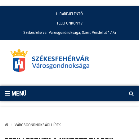
HIBABEJELENTŐ
TELEFONKÖNYV
Székesfehérvár Városgondnoksága, Szent Vendel út 17./a
MENÜ
VÁROSGONDNOKSÁGI HÍREK