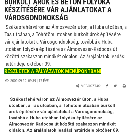
BURKOLT ÁROK ÉS BETON FOLYÓKA
KÉSZÍTÉSÉRE VÁR AJÁNLATOKAT A
VÁROSGONDNOKSÁG
Székesfehérváron az Álmosvezér úton, a Huba utcában, a
Tas utcában, a Töhötöm utcában burkolt árok építésére
vár ajánlatokat a Városgondnokság, továbbá a Huba
utcában folyóka építésére az Álmosvezér-Kadocsa út
közötti szakaszon mindkét oldalon. Az árajánlatok leadási
határideje október 09.
RÉSZLETEK A PÁLYÁZATOK MENÜPONTBAN!
2009.09.29. 09:39 |
17 ÉVE
MEGOSZTÁS:
Székesfehérváron az Álmosvezér úton, a Huba
utcában, a Tas utcában, a Töhötöm utcában burkolt
árok építésére vár ajánlatokat a Városgondnokság,
továbbá a Huba utcában folyóka építésére az
Álmosvezér-Kadocsa út közötti szakaszon mindkét
oldalon. Az árajánlatok leadási határideje október 09.