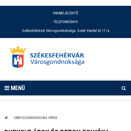
HIBABEJELENTŐ
TELEFONKÖNYV
Székesfehérvár Városgondnoksága, Szent Vendel út 17./a
MENÜ
VÁROSGONDNOKSÁGI HÍREK