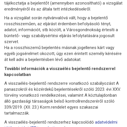
tájékoztatja a bejelentőt (amennyiben azonosítható) a vizsgálat
eredményéről és az általa tett intézkedésekről.
Ha a vizsgálat során nyilvánvalóvá vált, hogy a bejelentő
rosszhiszeműen, az eljárást érdemben befolyásoló tényt,
adatot, információt, stb közölt, a Városgondnokság értesíti a
büntető- vagy szabálysértési eljárás lefolytatására jogosult
szervet.
Ha a rosszhiszemű bejelentés másnak jogellenes kárt vagy
egyéb jogsérelmet okozott, úgy ezen érintett személy kérésére
át kell adni a bejelentésben lévő adatokat.
További információk a visszaélés bejelentő rendszerrel
kapcsolatban
A visszaélés-bejelentő rendszerre vonatkozó szabályozást A
panaszokról és közérdekű bejelentésekről szóló 2023. évi XXV.
törvény vonatkozó rendelkezései, valamint A köztulajdonban
álló gazdasági társaságok belső kontrollrendszeréről szóló
339/2019. (XII. 23.) Korm.rendelet egyes szakaszai
tartalmazzák.
A visszaélés-bejelentő rendszerhez kapcsolódó
adatvédelmi