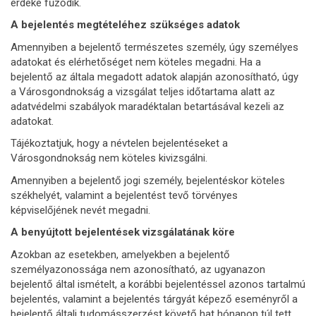
érdeke fűződik.
A bejelentés megtételéhez szükséges adatok
Amennyiben a bejelentő természetes személy, úgy személyes
adatokat és elérhetőséget nem köteles megadni. Ha a
bejelentő az általa megadott adatok alapján azonosítható, úgy
a Városgondnokság a vizsgálat teljes időtartama alatt az
adatvédelmi szabályok maradéktalan betartásával kezeli az
adatokat.
Tájékoztatjuk, hogy a névtelen bejelentéseket a
Városgondnokság nem köteles kivizsgálni.
Amennyiben a bejelentő jogi személy, bejelentéskor köteles
székhelyét, valamint a bejelentést tevő törvényes
képviselőjének nevét megadni.
A benyújtott bejelentések vizsgálatának köre
Azokban az esetekben, amelyekben a bejelentő
személyazonossága nem azonosítható, az ugyanazon
bejelentő által ismételt, a korábbi bejelentéssel azonos tartalmú
bejelentés, valamint a bejelentés tárgyát képező eseményről a
bejelentő általi tudomásszerzést követő hat hónapon túl tett