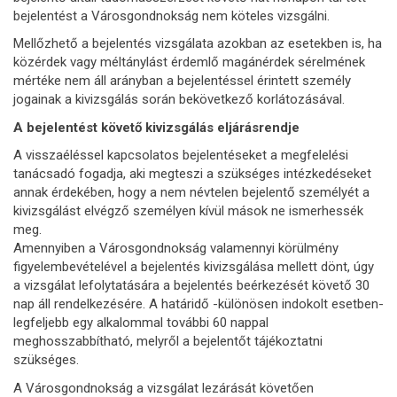
bejelentést a Városgondnokság nem köteles vizsgálni.
Mellőzhető a bejelentés vizsgálata azokban az esetekben is, ha
közérdek vagy méltánylást érdemlő magánérdek sérelmének
mértéke nem áll arányban a bejelentéssel érintett személy
jogainak a kivizsgálás során bekövetkező korlátozásával.
A bejelentést követő kivizsgálás eljárásrendje
A visszaéléssel kapcsolatos bejelentéseket a megfelelési
tanácsadó fogadja, aki megteszi a szükséges intézkedéseket
annak érdekében, hogy a nem névtelen bejelentő személyét a
kivizsgálást elvégző személyen kívül mások ne ismerhessék
meg.
Amennyiben a Városgondnokság valamennyi körülmény
figyelembevételével a bejelentés kivizsgálása mellett dönt, úgy
a vizsgálat lefolytatására a bejelentés beérkezését követő 30
nap áll rendelkezésére. A határidő -különösen indokolt esetben-
legfeljebb egy alkalommal további 60 nappal
meghosszabbítható, melyről a bejelentőt tájékoztatni
szükséges.
A Városgondnokság a vizsgálat lezárását követően