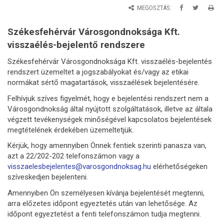
MEGOSZTÁS:
Székesfehérvár Városgondnoksága Kft.
visszaélés-bejelentő rendszere
Székesfehérvár Városgondnoksága Kft. visszaélés-bejelentés
rendszert üzemeltet a jogszabályokat és/vagy az etikai
normákat sértő magatartások, visszaélések bejelentésére.
Felhívjuk szíves figyelmét, hogy e bejelentési rendszert nem a
Városgondnokság által nyújtott szolgáltatások, illetve az általa
végzett tevékenységek minőségével kapcsolatos bejelentések
megtételének érdekében üzemeltetjük.
Kérjük, hogy amennyiben Önnek fentiek szerinti panasza van,
azt a 22/202-202 telefonszámon vagy a
visszaelesbejelentes@varosgondnoksag.hu
elérhetőségeken
szíveskedjen bejelenteni.
Amennyiben Ön személyesen kívánja bejelentését megtenni,
arra előzetes időpont egyeztetés után van lehetősége. Az
időpont egyeztetést a fenti telefonszámon tudja megtenni.