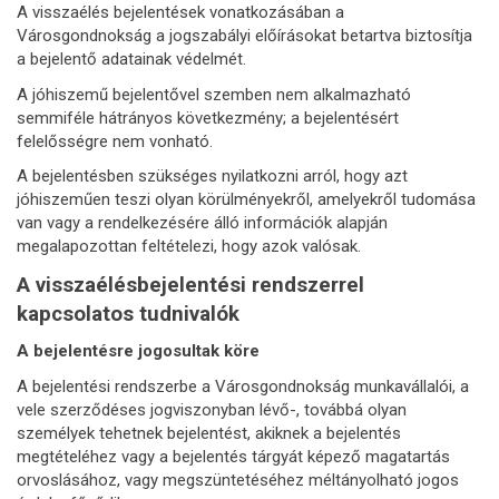
A visszaélés bejelentések vonatkozásában a
Városgondnokság a jogszabályi előírásokat betartva biztosítja
a bejelentő adatainak védelmét.
A jóhiszemű bejelentővel szemben nem alkalmazható
semmiféle hátrányos következmény; a bejelentésért
felelősségre nem vonható.
A bejelentésben szükséges nyilatkozni arról, hogy azt
jóhiszeműen teszi olyan körülményekről, amelyekről tudomása
van vagy a rendelkezésére álló információk alapján
megalapozottan feltételezi, hogy azok valósak.
A visszaélésbejelentési rendszerrel
kapcsolatos tudnivalók
A bejelentésre jogosultak köre
A bejelentési rendszerbe a Városgondnokság munkavállalói, a
vele szerződéses jogviszonyban lévő-, továbbá olyan
személyek tehetnek bejelentést, akiknek a bejelentés
megtételéhez vagy a bejelentés tárgyát képező magatartás
orvoslásához, vagy megszüntetéséhez méltányolható jogos