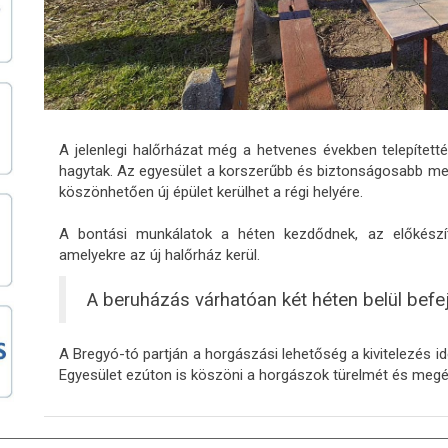
A jelenlegi halőrházat még a hetvenes években telepített
hagytak. Az egyesület a korszerűbb és biztonságosabb meg
köszönhetően új épület kerülhet a régi helyére.
A bontási munkálatok a héten kezdődnek, az előkészíte
amelyekre az új halőrház kerül.
A beruházás várhatóan két héten belül befe
A Bregyó-tó partján a horgászási lehetőség a kivitelezés id
Egyesület ezúton is köszöni a horgászok türelmét és megér