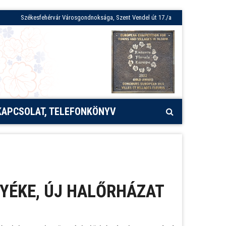
Székesfehérvár Városgondnoksága, Szent Vendel út 17./a
KAPCSOLAT, TELEFONKÖNYV
YÉKE, ÚJ HALŐRHÁZAT