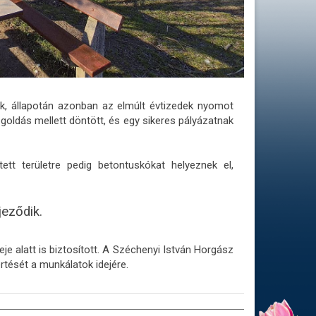
ék, állapotán azonban az elmúlt évtizedek nyomot
oldás mellett döntött, és egy sikeres pályázatnak
tt területre pedig betontuskókat helyeznek el,
jeződik.
eje alatt is biztosított. A Széchenyi István Horgász
tését a munkálatok idejére.