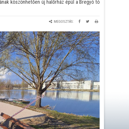
ának köszönhetően új halőrház épül a Bregyó tó
MEGOSZTÁS: