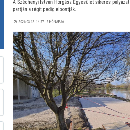
A Széchenyi István Horgász Egyesület sikeres pályázat
partján a régit pedig elbontják.
2026.03.12. 14:57 |
5 HÓNAPJA