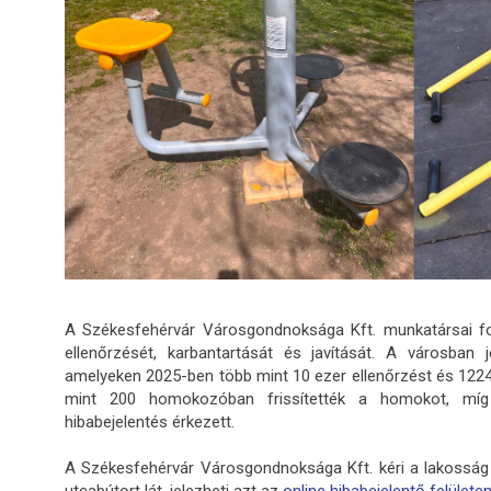
A Székesfehérvár Városgondnoksága Kft. munkatársai fo
ellenőrzését, karbantartását és javítását. A városban 
amelyeken 2025-ben több mint 10 ezer ellenőrzést és 1224 
mint 200 homokozóban frissítették a homokot, míg 
hibabejelentés érkezett.
A Székesfehérvár Városgondnoksága Kft. kéri a lakosság 
utcabútort lát, jelezheti azt az
online hibabejelentő felülete