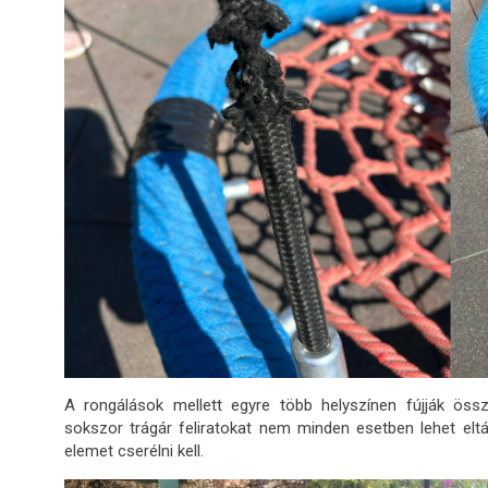
A rongálások mellett egyre több helyszínen fújják öss
sokszor trágár feliratokat nem minden esetben lehet eltáv
elemet cserélni kell.