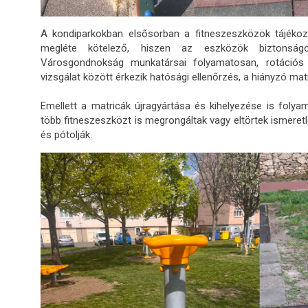
A kondiparkokban elsősorban a fitneszeszközök tájékozt
megléte kötelező, hiszen az eszközök biztonságo
Városgondnokság munkatársai folyamatosan, rotációs 
vizsgálat között érkezik hatósági ellenőrzés, a hiányzó mat
Emellett a matricák újragyártása és kihelyezése is folya
több fitneszeszközt is megrongáltak vagy eltörtek ismeret
és pótolják.