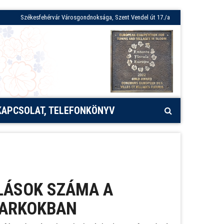
Székesfehérvár Városgondnoksága, Szent Vendel út 17./a
KAPCSOLAT, TELEFONKÖNYV
LÁSOK SZÁMA A
PARKOKBAN