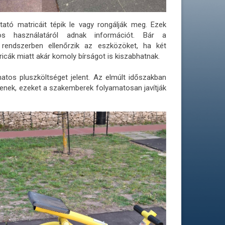
ató matricáit tépik le vagy rongálják meg. Ezek
s használatáról adnak információt. Bár a
rendszerben ellenőrzik az eszközöket, ha két
ricák miatt akár komoly bírságot is kiszabhatnak.
matos pluszköltséget jelent. Az elmúlt időszakban
lenek, ezeket a szakemberek folyamatosan javítják