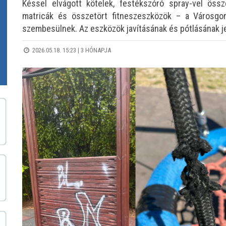
Késsel elvágott kötelek, festékszóró spray-vel össz
matricák és összetört fitneszeszközök – a Városgo
szembesülnek. Az eszközök javításának és pótlásának j
2026.05.18. 15:23 |
3 HÓNAPJA