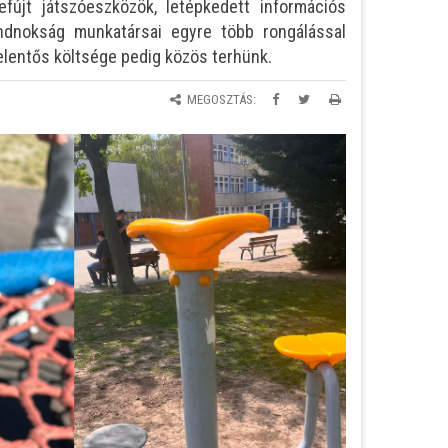
efújt játszóeszközök, letépkedett információs
ndnokság munkatársai egyre több rongálással
elentős költsége pedig közös terhünk.
MEGOSZTÁS: