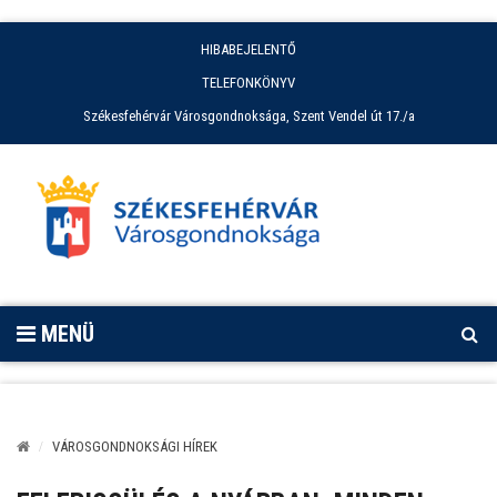
HIBABEJELENTŐ
TELEFONKÖNYV
Székesfehérvár Városgondnoksága, Szent Vendel út 17./a
MENÜ
VÁROSGONDNOKSÁGI HÍREK