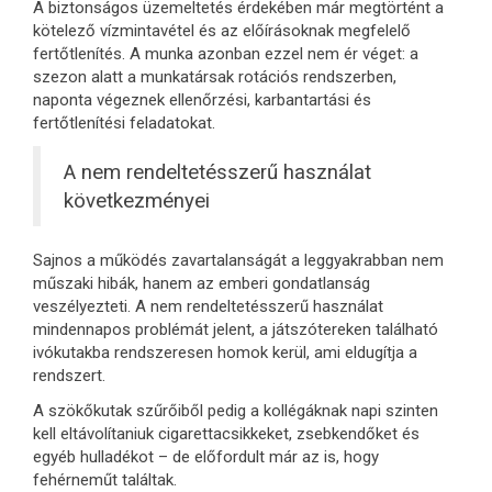
A biztonságos üzemeltetés érdekében már megtörtént a
kötelező vízmintavétel és az előírásoknak megfelelő
fertőtlenítés. A munka azonban ezzel nem ér véget: a
szezon alatt a munkatársak rotációs rendszerben,
naponta végeznek ellenőrzési, karbantartási és
fertőtlenítési feladatokat.
A nem rendeltetésszerű használat
következményei
Sajnos a működés zavartalanságát a leggyakrabban nem
műszaki hibák, hanem az emberi gondatlanság
veszélyezteti. A nem rendeltetésszerű használat
mindennapos problémát jelent, a játszótereken található
ivókutakba rendszeresen homok kerül, ami eldugítja a
rendszert.
A szökőkutak szűrőiből pedig a kollégáknak napi szinten
kell eltávolítaniuk cigarettacsikkeket, zsebkendőket és
egyéb hulladékot – de előfordult már az is, hogy
fehérneműt találtak.