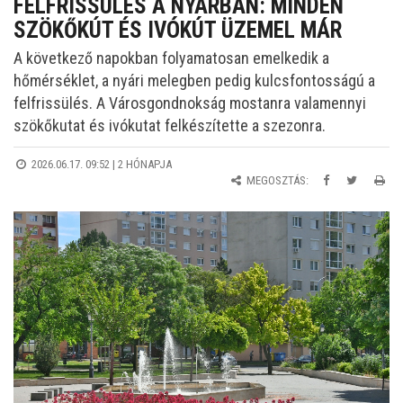
FELFRISSÜLÉS A NYÁRBAN: MINDEN
SZÖKŐKÚT ÉS IVÓKÚT ÜZEMEL MÁR
A következő napokban folyamatosan emelkedik a
hőmérséklet, a nyári melegben pedig kulcsfontosságú a
felfrissülés. A Városgondnokság mostanra valamennyi
szökőkutat és ivókutat felkészítette a szezonra.
2026.06.17. 09:52 |
2 HÓNAPJA
MEGOSZTÁS: