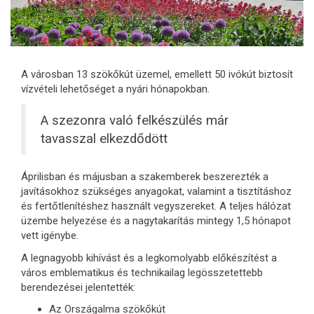
A városban 13 szökőkút üzemel, emellett 50 ivókút biztosít
vízvételi lehetőséget a nyári hónapokban.
A szezonra való felkészülés már
tavasszal elkezdődött
Áprilisban és májusban a szakemberek beszerezték a
javításokhoz szükséges anyagokat, valamint a tisztításhoz
és fertőtlenítéshez használt vegyszereket. A teljes hálózat
üzembe helyezése és a nagytakarítás mintegy 1,5 hónapot
vett igénybe.
A legnagyobb kihívást és a legkomolyabb előkészítést a
város emblematikus és technikailag legösszetettebb
berendezései jelentették:
Az Országalma szökőkút