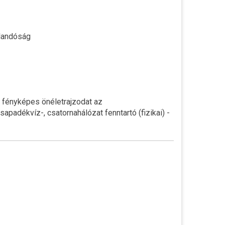
jlandóság
a fényképes önéletrajzodat az
sapadékvíz-, csatornahálózat fenntartó (fizikai) -