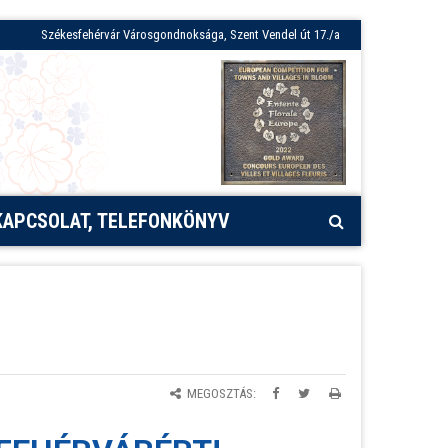
Székesfehérvár Városgondnoksága, Szent Vendel út 17./a
KAPCSOLAT, TELEFONKÖNYV
MEGOSZTÁS: