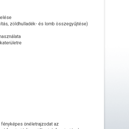
zelése
ítás, zöldhulladék- és lomb összegyűjtése)
 használata
katerületre
a fényképes önéletrajzodat az