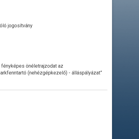
óló jogosítvány
a fényképes önéletrajzodat az
Parkfenntartó (nehézgépkezelő) - álláspályázat”