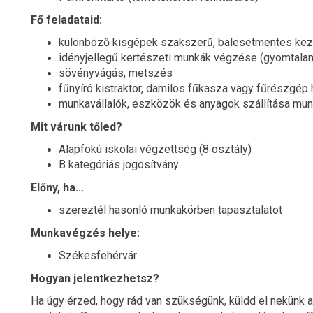
Fő feladataid:
különböző kisgépek szakszerű, balesetmentes ke
idényjellegű kertészeti munkák végzése (gyomtalan
sövényvágás, metszés
fűnyíró kistraktor, damilos fűkasza vagy fűrészgép
munkavállalók, eszközök és anyagok szállítása mun
Mit várunk tőled?
Alapfokú iskolai végzettség (8 osztály)
B kategóriás jogosítvány
Előny, ha...
szereztél hasonló munkakörben tapasztalatot
Munkavégzés helye:
Székesfehérvár
Hogyan jelentkezhetsz?
Ha úgy érzed, hogy rád van szükségünk, küldd el nekünk 