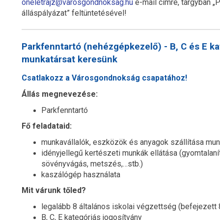
oneletrajz@varosgondnoksag.hu
e-mail címre, tárgyban „P
álláspályázat” feltüntetésével!
Parkfenntartó (nehézgépkezelő) - B, C és E k
munkatársat keresünk
Csatlakozz a Városgondnokság csapatához!
Állás megnevezése:
Parkfenntartó
Fő feladataid:
munkavállalók, eszközök és anyagok szállítása munka
idényjellegű kertészeti munkák ellátása (gyomtalan
sövényvágás, metszés,…stb.)
kaszálógép használata
Mit várunk tőled?
legalább 8 általános iskolai végzettség (befejezett 
B, C, E kategóriás jogosítvány