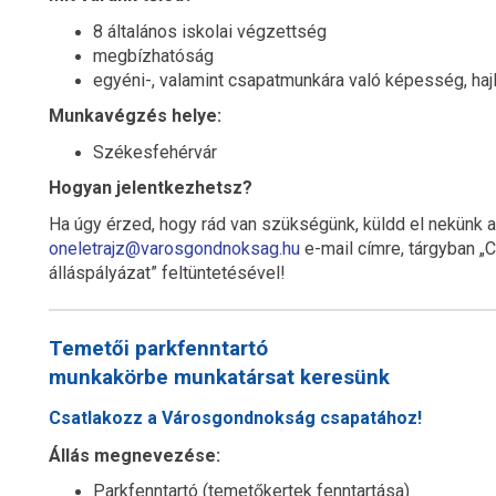
8 általános iskolai végzettség
megbízhatóság
egyéni-, valamint csapatmunkára való képesség, ha
Munkavégzés helye:
Székesfehérvár
Hogyan jelentkezhetsz?
Ha úgy érzed, hogy rád van szükségünk, küldd el nekünk 
oneletrajz@varosgondnoksag.hu
e-mail címre, tárgyban „C
álláspályázat” feltüntetésével!
Temetői parkfenntartó
munkakörbe munkatársat keresünk
Csatlakozz a Városgondnokság csapatához!
Állás megnevezése:
Parkfenntartó (temetőkertek fenntartása)