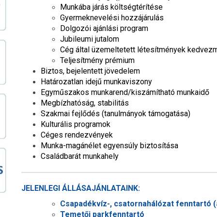
Munkába járás költségtérítése
Gyermeknevelési hozzájárulás
Dolgozói ajánlási program
Jubileumi jutalom
Cég által üzemeltetett létesítmények kedve
Teljesítmény prémium
Biztos, bejelentett jövedelem
Határozatlan idejű munkaviszony
Egyműszakos munkarend/kiszámítható munkaidő
Megbízhatóság, stabilitás
Szakmai fejlődés (tanulmányok támogatása)
Kulturális programok
Céges rendezvények
Munka-magánélet egyensúly biztosítása
Családbarát munkahely
JELENLEGI ÁLLÁSAJÁNLATAINK:
Csapadékvíz-, csatornahálózat fenntartó (á
Temetői parkfenntartó