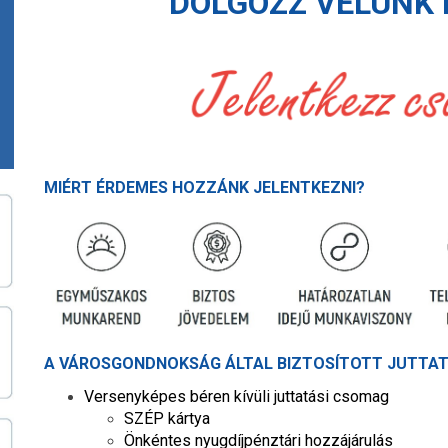
DOLGOZZ VELÜNK 
MIÉRT ÉRDEMES HOZZÁNK JELENTKEZNI?
A VÁROSGONDNOKSÁG ÁLTAL BIZTOSÍTOTT JUTTAT
Versenyképes béren kívüli juttatási csomag
SZÉP kártya
Önkéntes nyugdíjpénztári hozzájárulás