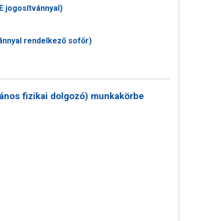
E jogosítvánnyal)
ánnyal rendelkező sofőr)
lános fizikai dolgozó) munkakörbe