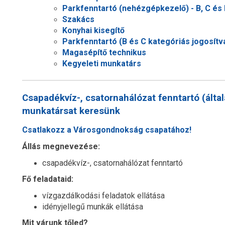
Parkfenntartó (nehézgépkezelő) - B, C és 
Szakács
Konyhai kisegítő
Parkfenntartó (B és C kategóriás jogosítv
Magasépítő technikus
Kegyeleti munkatárs
Csapadékvíz-, csatornahálózat fenntartó (álta
munkatársat keresünk
Csatlakozz a Városgondnokság csapatához!
Állás megnevezése:
csapadékvíz-, csatornahálózat fenntartó
Fő feladataid:
vízgazdálkodási feladatok ellátása
idényjellegű munkák ellátása
Mit várunk tőled?