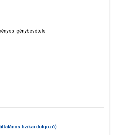
zményes igénybevétele
ltalános fizikai dolgozó)