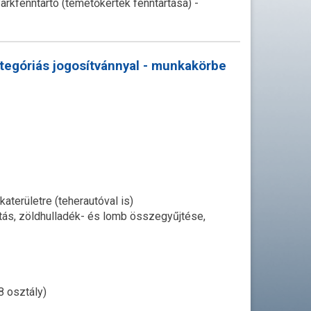
arkfenntartó (temetőkertek fenntartása) -
ategóriás jogosítvánnyal - munkakörbe
területre (teherautóval is)
ítás, zöldhulladék- és lomb összegyűjtése,
8 osztály)